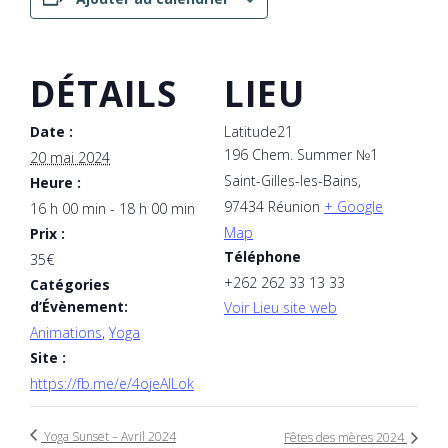
DÉTAILS
LIEU
Date :
Latitude21
196 Chem. Summer №1
20 mai 2024
Saint-Gilles-les-Bains
,
Heure :
97434
Réunion
+ Google
16 h 00 min - 18 h 00 min
Map
Prix :
Téléphone
35€
+262 262 33 13 33
Catégories
d’Évènement:
Voir Lieu site web
Animations
,
Yoga
Site :
https://fb.me/e/4ojeAILok
Yoga Sunset – Avril 2024
Fêtes des mères 2024