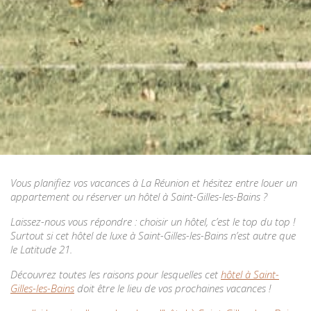
Vous planifiez vos vacances à La Réunion et hésitez entre louer un
appartement ou réserver un hôtel à Saint-Gilles-les-Bains ?
Laissez-nous vous répondre : choisir un hôtel, c’est le top du top !
Surtout si cet hôtel de luxe à Saint-Gilles-les-Bains n’est autre que
le Latitude 21.
Découvrez toutes les raisons pour lesquelles cet
hôtel à Saint-
Gilles-les-Bains
doit être le lieu de vos prochaines vacances !