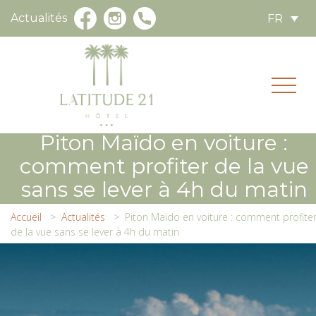
Actualités
FR
Piton Maïdo en voiture :
comment profiter de la vue
sans se lever à 4h du matin
Accueil
Actualités
Piton Maïdo en voiture : comment profite
de la vue sans se lever à 4h du matin