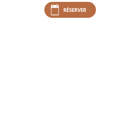
Réunion ?
RÉSERVER
Comment reconnaître un hôtel de caractère à La Réunion ?
Ancrage local, architecture pensée pour...
EN SAVOIR +
Poissons du lagon
de La Réunion : le
top 10 des espèces