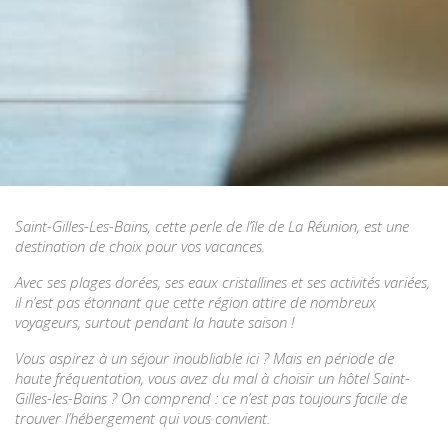
Saint-Gilles-Les-Bains, cette perle de l’île de La Réunion, est une
destination de choix pour vos vacances.
Avec ses plages dorées, ses eaux cristallines et ses activités variées,
il n’est pas étonnant que cette région attire de nombreux
voyageurs, surtout pendant la haute saison !
Vous aspirez à un séjour inoubliable ici ? Mais en période de
haute fréquentation, vous avez du mal à choisir un hôtel Saint-
Gilles-les-Bains ? On comprend : ce n’est pas toujours facile de
trouver l’hébergement qui vous convient.