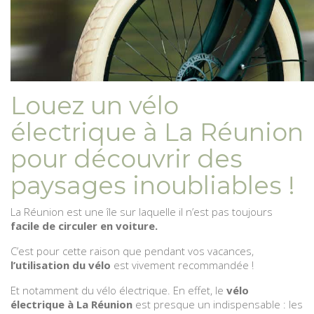
Louez un vélo
électrique à La Réunion
pour découvrir des
paysages inoubliables !
La Réunion est une île sur laquelle il n’est pas toujours
facile de circuler en voiture.
C’est pour cette raison que pendant vos vacances,
l’utilisation du vélo
est vivement recommandée !
Et notamment du vélo électrique. En effet, le
vélo
électrique à La Réunion
est presque un indispensable : les