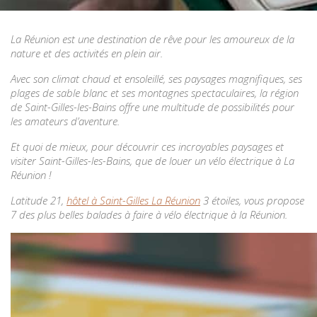
La Réunion est une destination de rêve pour les amoureux de la
nature et des activités en plein air.
Avec son climat chaud et ensoleillé, ses paysages magnifiques, ses
plages de sable blanc et ses montagnes spectaculaires, la région
de Saint-Gilles-les-Bains offre une multitude de possibilités pour
les amateurs d’aventure.
Et quoi de mieux, pour découvrir ces incroyables paysages et
visiter Saint-Gilles-les-Bains, que de louer un vélo électrique à La
Réunion !
Latitude 21,
hôtel à Saint-Gilles La Réunion
3 étoiles, vous propose
7 des plus belles balades à faire à vélo électrique à la Réunion.