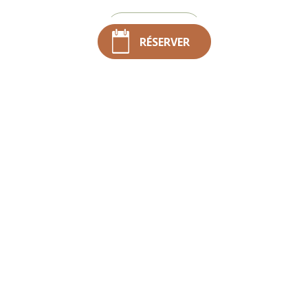
EN SAVOIR +
RÉSERVER
À quoi reconnaît-on
un hôtel de
caractère à La
Réunion ?
Comment reconnaître un hôtel de caractère à La Réunion ?